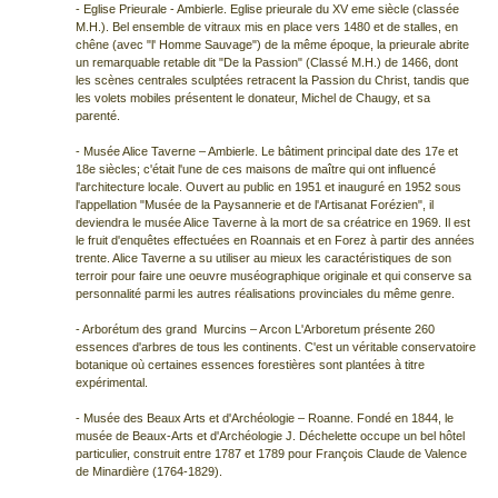
- Eglise Prieurale - Ambierle. Eglise prieurale du XV eme siècle (classée
M.H.). Bel ensemble de vitraux mis en place vers 1480 et de stalles, en
chêne (avec "l' Homme Sauvage") de la même époque, la prieurale abrite
un remarquable retable dit "De la Passion" (Classé M.H.) de 1466, dont
les scènes centrales sculptées retracent la Passion du Christ, tandis que
les volets mobiles présentent le donateur, Michel de Chaugy, et sa
parenté.
- Musée Alice Taverne – Ambierle. Le bâtiment principal date des 17e et
18e siècles; c'était l'une de ces maisons de maître qui ont influencé
l'architecture locale. Ouvert au public en 1951 et inauguré en 1952 sous
l'appellation "Musée de la Paysannerie et de l'Artisanat Forézien", il
deviendra le musée Alice Taverne à la mort de sa créatrice en 1969. Il est
le fruit d'enquêtes effectuées en Roannais et en Forez à partir des années
trente. Alice Taverne a su utiliser au mieux les caractéristiques de son
terroir pour faire une oeuvre muséographique originale et qui conserve sa
personnalité parmi les autres réalisations provinciales du même genre.
- Arborétum des grand Murcins – Arcon L'Arboretum présente 260
essences d'arbres de tous les continents. C'est un véritable conservatoire
botanique où certaines essences forestières sont plantées à titre
expérimental.
- Musée des Beaux Arts et d'Archéologie – Roanne. Fondé en 1844, le
musée de Beaux-Arts et d'Archéologie J. Déchelette occupe un bel hôtel
particulier, construit entre 1787 et 1789 pour François Claude de Valence
de Minardière (1764-1829).