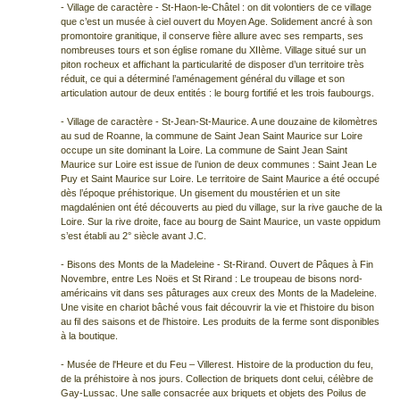
- Village de caractère - St-Haon-le-Châtel : on dit volontiers de ce village
que c’est un musée à ciel ouvert du Moyen Age. Solidement ancré à son
promontoire granitique, il conserve fière allure avec ses remparts, ses
nombreuses tours et son église romane du XIIème. Village situé sur un
piton rocheux et affichant la particularité de disposer d’un territoire très
réduit, ce qui a déterminé l’aménagement général du village et son
articulation autour de deux entités : le bourg fortifié et les trois faubourgs.
- Village de caractère - St-Jean-St-Maurice. A une douzaine de kilomètres
au sud de Roanne, la commune de Saint Jean Saint Maurice sur Loire
occupe un site dominant la Loire. La commune de Saint Jean Saint
Maurice sur Loire est issue de l’union de deux communes : Saint Jean Le
Puy et Saint Maurice sur Loire. Le territoire de Saint Maurice a été occupé
dès l’époque préhistorique. Un gisement du moustérien et un site
magdalénien ont été découverts au pied du village, sur la rive gauche de la
Loire. Sur la rive droite, face au bourg de Saint Maurice, un vaste oppidum
s’est établi au 2° siècle avant J.C.
- Bisons des Monts de la Madeleine - St-Rirand. Ouvert de Pâques à Fin
Novembre, entre Les Noës et St Rirand : Le troupeau de bisons nord-
américains vit dans ses pâturages aux creux des Monts de la Madeleine.
Une visite en chariot bâché vous fait découvrir la vie et l'histoire du bison
au fil des saisons et de l'histoire. Les produits de la ferme sont disponibles
à la boutique.
- Musée de l'Heure et du Feu – Villerest.
Histoire de la production du feu,
de la préhistoire à nos jours. Collection de briquets dont celui, célèbre de
Gay-Lussac. Une salle consacrée aux briquets et objets des Poilus de